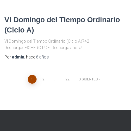
VI Domingo del Tiempo Ordinario
(Ciclo A)
VI Domingo del Tiempo Ordinario (Ciclo A)742
DescargasFICHERO PDF ¡Descarga ahora!
Por
admin
, hace
6 años
Navegación
1
2
…
22
SIGUIENTES
de
entradas