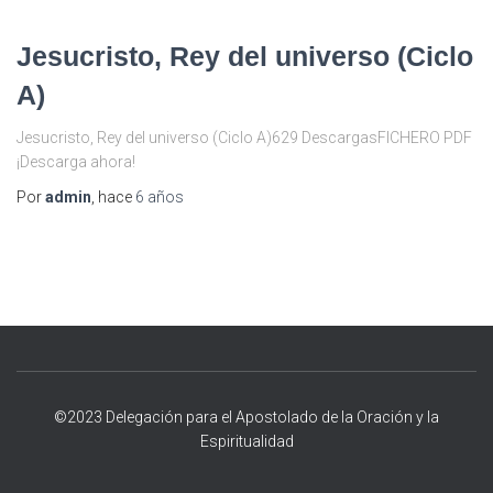
Jesucristo, Rey del universo (Ciclo
A)
Jesucristo, Rey del universo (Ciclo A)629 DescargasFICHERO PDF
¡Descarga ahora!
Por
admin
, hace
6 años
©2023 Delegación para el Apostolado de la Oración y la
Espiritualidad