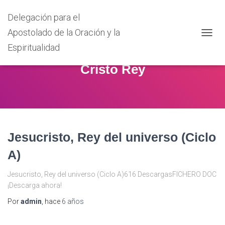
Delegación para el
Apostolado de la Oración y la
CAMB
Espiritualidad
MODO
DE
Cristo Rey
NAVEG
Jesucristo, Rey del universo (Ciclo
A)
Jesucristo, Rey del universo (Ciclo A)616 DescargasFICHERO DOC
¡Descarga ahora!
Por
admin
, hace
6 años