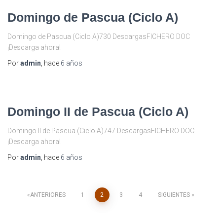
Domingo de Pascua (Ciclo A)
Domingo de Pascua (Ciclo A)730 DescargasFICHERO DOC
¡Descarga ahora!
Por
admin
, hace
6 años
Domingo II de Pascua (Ciclo A)
Domingo II de Pascua (Ciclo A)747 DescargasFICHERO DOC
¡Descarga ahora!
Por
admin
, hace
6 años
Navegación
ANTERIORES
1
2
3
4
SIGUIENTES
de