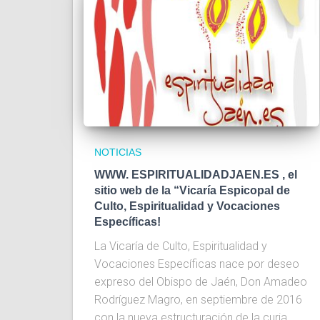
NOTICIAS
WWW. ESPIRITUALIDADJAEN.ES , el
sitio web de la “Vicaría Espicopal de
Culto, Espiritualidad y Vocaciones
Específicas!
La Vicaría de Culto, Espiritualidad y
Vocaciones Específicas nace por deseo
expreso del Obispo de Jaén, Don Amadeo
Rodríguez Magro, en septiembre de 2016
con la nueva estructuración de la curia