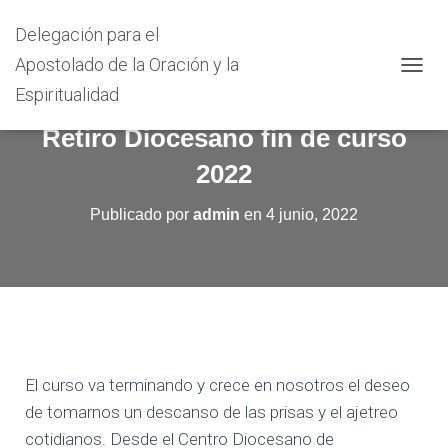
Delegación para el
Apostolado de la Oración y la
C
Espiritualidad
A
M
Retiro Diocesano fin de curso
B
I
2022
A
R
Publicado por
admin
en
4 junio, 2022
M
O
D
O
D
E
N
A
V
El curso va terminando y crece en nosotros el deseo
E
G
de tomarnos un descanso de las prisas y el ajetreo
A
cotidianos. Desde el Centro Diocesano de
C