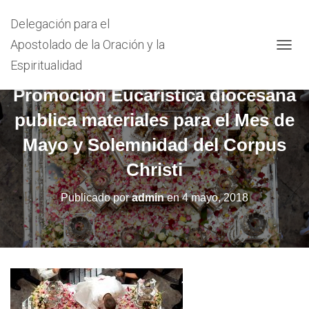
Delegación para el
Apostolado de la Oración y la
C
Espiritualidad
A
M
Promoción Eucarística diocesana
B
I
publica materiales para el Mes de
A
R
Mayo y Solemnidad del Corpus
M
O
Christi
D
O
Publicado por
admin
en
4 mayo, 2018
D
E
N
A
V
E
G
A
C