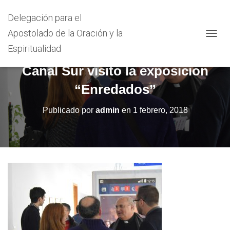
Delegación para el
Apostolado de la Oración y la
C
Espiritualidad
A
M
Canal Sur visitó la exposición
B
I
“Enredados”
A
R
Publicado por
admin
en
1 febrero, 2018
M
O
D
O
D
E
N
A
V
E
G
A
C