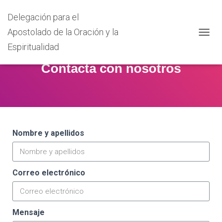
Delegación para el
Apostolado de la Oración y la
C
Espiritualidad
A
M
Contacta con nosotros
B
I
A
R
M
O
D
Nombre y apellidos
O
D
E
N
Correo electrónico
A
V
E
G
A
Mensaje
C