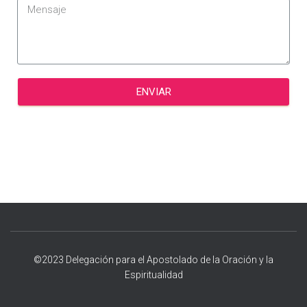
I
Ó
N
ENVIAR
©2023 Delegación para el Apostolado de la Oración y la
Espiritualidad