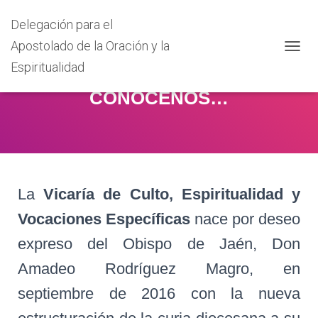
Delegación para el
Apostolado de la Oración y la
C
Espiritualidad
A
M
CONÓCENOS…
B
I
A
R
M
O
D
La
Vicaría de Culto, Espiritualidad y
O
D
Vocaciones Específicas
nace por deseo
E
N
expreso del Obispo de Jaén, Don
A
V
Amadeo Rodríguez Magro, en
E
G
septiembre de 2016 con la nueva
A
C